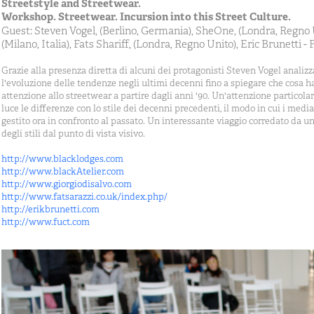
Streetstyle and Streetwear.
Workshop. Streetwear. Incursion into this Street Culture.
Guest: Steven Vogel, (Berlino, Germania), SheOne, (Londra, Regno Un
(Milano, Italia), Fats Shariff, (Londra, Regno Unito), Eric Brunetti -
Grazie alla presenza diretta di alcuni dei protagonisti Steven Vogel analizza 
l'evoluzione delle tendenze negli ultimi decenni fino a spiegare che cosa h
attenzione allo streetwear a partire dagli anni '90. Un'attenzione particola
luce le differenze con lo stile dei decenni precedenti, il modo in cui i med
gestito ora in confronto al passato. Un interessante viaggio corredato da 
degli stili dal punto di vista visivo.
http://www.blacklodges.com
http://www.blackAtelier.com
http://www.giorgiodisalvo.com
http://www.fatsarazzi.co.uk/index.php/
http://erikbrunetti.com
http://www.fuct.com