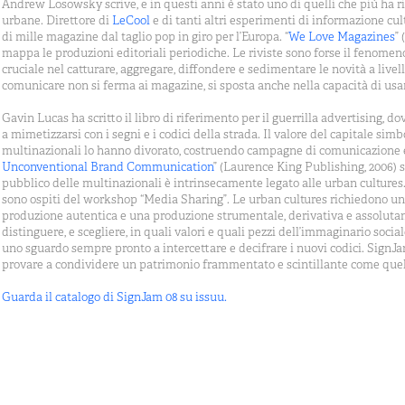
Andrew Losowsky scrive, e in questi anni è stato uno di quelli che più ha ri
urbane. Direttore di
LeCool
e di tanti altri esperimenti di informazione cu
di mille magazine dal taglio pop in giro per l’Europa.
“
We Love Magazines
”
mappa le produzioni editoriali periodiche. Le riviste sono forse il fenomeno 
cruciale nel catturare, aggregare, diffondere e sedimentare le novità a livell
comunicare non si ferma ai magazine, si sposta anche nella capacità di us
Gavin Lucas ha scritto il libro di riferimento per il guerrilla advertising, 
a mimetizzarsi con i segni e i codici della strada. Il valore del capitale si
multinazionali lo hanno divorato, costruendo campagne di comunicazione e
Unconventional Brand Communication
” (Laurence King Publishing, 2006) 
pubblico delle multinazionali è intrinsecamente legato alle urban culture
sono ospiti del workshop “Media Sharing”. Le urban cultures richiedono un le
produzione autentica e una produzione strumentale, derivativa e assolutam
distinguere, e scegliere, in quali valori e quali pezzi dell’immaginario socia
uno sguardo sempre pronto a intercettare e decifrare i nuovi codici. SignJa
provare a condividere un patrimonio frammentato e scintillante come quel
Guarda il catalogo di SignJam 08 su issuu.