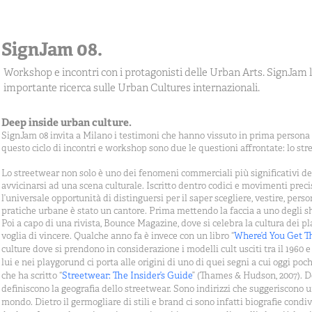
SignJam 08.
Workshop e incontri con i protagonisti delle Urban Arts. SignJam l
importante ricerca sulle Urban Cultures internazionali.
Deep inside urban culture.
SignJam 08 invita a Milano i testimoni che hanno vissuto in prima persona e
questo ciclo di incontri e workshop sono due le questioni affrontate: lo str
Lo streetwear non solo è uno dei fenomeni commerciali più significativi d
avvicinarsi ad una scena culturale. Iscritto dentro codici e movimenti preci
l’universale opportunità di distinguersi per il saper scegliere, vestire, per
pratiche urbane è stato un cantore. Prima mettendo la faccia a uno degli s
Poi a capo di una rivista, Bounce Magazine, dove si celebra la cultura dei p
voglia di vincere. Qualche anno fa è invece con un
libro “
Where’d You Get T
culture dove si prendono in considerazione i modelli cult usciti tra il 1960 e 
lui e nei playgorund ci porta alle origini di uno di quei segni a cui oggi po
che ha scritto “
Streetwear: The Insider’s Guide
” (Thames & Hudson, 2007). D
definiscono la geografia dello streetwear. Sono indirizzi che suggeriscono u
mondo. Dietro il germogliare di stili e brand ci sono infatti biografie condiv