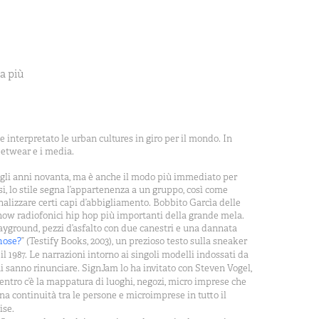
a più
 interpretato le urban cultures in giro per il mondo. In
eetwear e i media.
egli anni novanta, ma è anche il modo più immediato per
si, lo stile segna l’appartenenza a un gruppo, così come
sonalizzare certi capi d’abbigliamento. Bobbito Garcìa delle
how radiofonici hip hop più importanti della grande mela.
layground, pezzi d’asfalto con due canestri e una dannata
hose
?
” (Testify Books, 2003), un prezioso testo sulla sneaker
il 1987. Le narrazioni intorno ai singoli modelli indossati da
chi sanno rinunciare. SignJam lo ha invitato con Steven Vogel,
entro c’è la mappatura di luoghi, negozi, micro imprese che
na continuità tra le persone e microimprese in tutto il
ise.