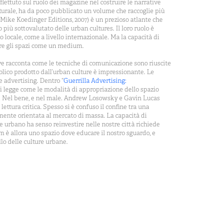
flettuto sul ruolo dei magazine nel costruire le narrative
lturale, ha da poco pubblicato un volume che raccoglie più
 (Mike Koedinger Editions, 2007) è un prezioso atlante che
più sottovalutato delle urban cultures. Il loro ruolo è
o locale, come a livello internazionale. Ma la capacità di
are gli spazi come un medium.
dove racconta come le tecniche di comunicazione sono riuscite
mbolico prodotto dall’urban culture è impressionante. Le
 advertising. Dentro “
Guerrilla Advertising:
si legge come le modalità di appropriazione dello spazio
s. Nel bene, e nel male. Andrew Losowsky e Gavin Lucas
ttura critica. Spesso si è confuso il confine tra una
ente orientata al mercato di massa. La capacità di
le urbano ha senso reinvestire nelle nostre città richiede
m è allora uno spazio dove educare il nostro sguardo, e
lo delle culture urbane.